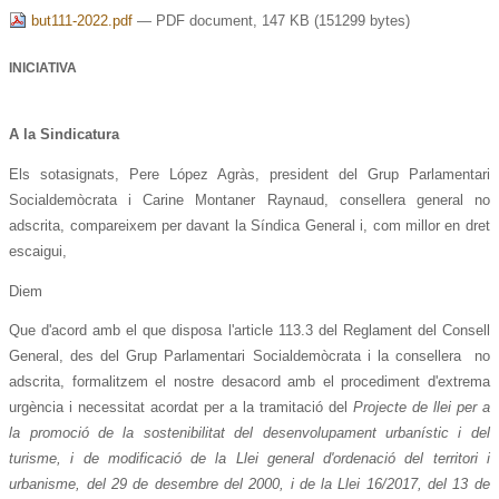
but111-2022.pdf
— PDF document, 147 KB (151299 bytes)
INICIATIVA
A la Sindicatura
Els sotasignats, Pere López Agràs, president del Grup Parlamentari
Socialdemòcrata i Carine Montaner Raynaud, consellera general no
adscrita, compareixem per davant la Síndica General i, com millor en dret
escaigui,
Diem
Que d'acord amb el que disposa l'article 113.3 del Reglament del Consell
General, des del Grup Parlamentari Socialdemòcrata i la consellera no
adscrita, formalitzem el nostre desacord amb el procediment d'extrema
urgència i necessitat acordat per a la tramitació del
Projecte de llei per a
la promoció de la sostenibilitat del desenvolupament urbanístic i del
turisme, i de modificació de la Llei general d'ordenació del territori i
urbanisme, del 29 de desembre del 2000, i de la Llei 16/2017, del 13 de