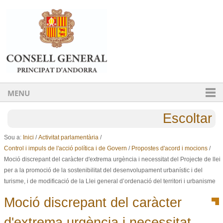
Ves al contingut.
Salta a la navegació
MENU
Escoltar
Sou a:
Inici
/
Activitat parlamentària
/
Control i impuls de l'acció política i de Govern
/
Propostes d'acord i mocions
/
Moció discrepant del caràcter d'extrema urgència i necessitat del Projecte de llei
per a la promoció de la sostenibilitat del desenvolupament urbanístic i del
turisme, i de modificació de la Llei general d’ordenació del territori i urbanisme
Moció discrepant del caràcter
d'extrema urgència i necessitat