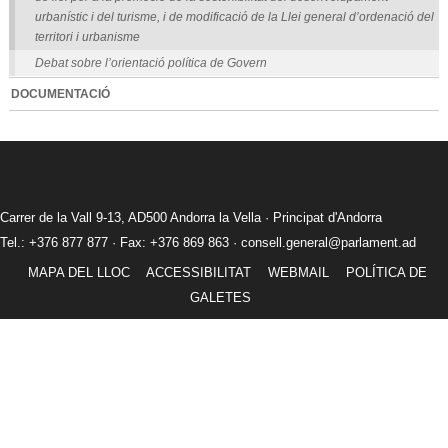
urbanístic i del turisme, i de modificació de la Llei general d’ordenació del
territori i urbanisme
Debat sobre l’orientació política de Govern
DOCUMENTACIÓ
Carrer de la Vall 9-13, AD500 Andorra la Vella · Principat d'Andorra
Tel.: +376 877 877 · Fax: +376 869 863 ·
consell.general@parlament.ad
MAPA DEL LLOC
ACCESSIBILITAT
WEBMAIL
POLÍTICA DE
GALETES