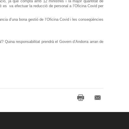
ració, ja que compta amb 12 ministres i la major quantitat de
mé es va efectuar la reducció de personal a l’Oficina Covid per
tància d’una bona gestió de l’Oficina Covid i les conseqüències
? Quina responsabilitat prendrà el Govern d’Andorra arran de
ràs