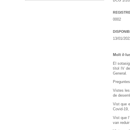
BCG 1/202
REGISTR
0002
DISPONIB
13/01/202
Molt il·l
El sotasig
títol IV 
General.
Preguntes 
Vistes les
de desemb
Vist que e
Covid-19,
Vist que l
van reduir