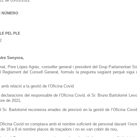
2 de 03/01/2022
E NÚMERO
LE PEL PLE
2
ustre Senyora,
nat, Pere López Agràs, conseller general i president del Grup Parlamentari So
del Reglament del Consell General, formulo la pregunta següent perquè sigui 
amb relació a la gestió de l’Oficina Covid
 declaracions del responsable de l’Oficina Covid, el Sr. Bruno Bartolomé Levo
re de 2021,
l Sr. Bartolomé reconeixia errades de previsió en la gestió de l’Oficina Covid
’Oficina Covid no comptava amb el nombre suficient de personal davant l’incre
 de 18 a 8 el nombre places de traçadors i no es van cobrir de nou,