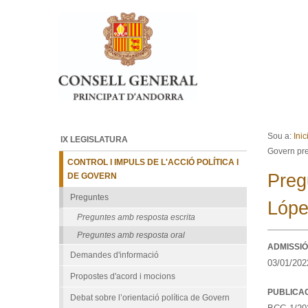
Ves al contingut.
Salta a la navegació
Sou a:
Inic
IX LEGISLATURA
Govern pres
CONTROL I IMPULS DE L'ACCIÓ POLÍTICA I
Preg
DE GOVERN
Preguntes
Lópe
Preguntes amb resposta escrita
Preguntes amb resposta oral
ADMISSIÓ
Demandes d'informació
03/01/202
Propostes d'acord i mocions
PUBLICA
Debat sobre l’orientació política de Govern