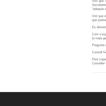
Vist que 
Secretarie
“adequar e
Vist que e
que podri
Es deman
Com s’exp
la mala ge
Pregunta q
Consell G
P
Conseller