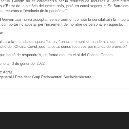
l’actual Govern no es caracteritza per la reducció de recursos a l’administ
s d’Estat de la història del nostre país, però en canvi segons el Sr. Bartolo
ls recursos a l’evolució de la pandèmia”,
l Govern així ho va acceptar, sense tenir en compte la sensibilitat i la impor
a comportar no apostar per l’increment del nombre de personal en aquesta,
a:
lica a la ciutadania aquest “estalvi” en un moment de pandèmia com l’actual
stió de l’Oficina Covid, que ha estat sense recursos per manca de previsió?
ue haurà de respondre’s, de forma oral, en el si del Consell General.
eneral, 3 de gener del 2022
ere López Ag
 general i President Grup Parlamentari Socialdemòcrata