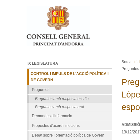
Ves al contingut.
Salta a la navegació
Sou a:
Inic
IX LEGISLATURA
Preguntes 
CONTROL I IMPULS DE L'ACCIÓ POLÍTICA I
Preg
DE GOVERN
Preguntes
Lópe
Preguntes amb resposta escrita
espo
Preguntes amb resposta oral
Demandes d'informació
ADMISSIÓ
Propostes d'acord i mocions
13/12/201
Debat sobre l’orientació política de Govern