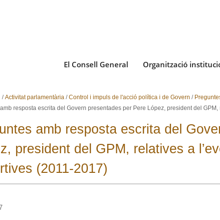
El Consell General
Organització instituci
i
/
Activitat parlamentària
/
Control i impuls de l'acció política i de Govern
/
Pregunte
amb resposta escrita del Govern presentades per Pere López, president del GPM, r
untes amb resposta escrita del Gove
z, president del GPM, relatives a l’e
rtives (2011-2017)
7