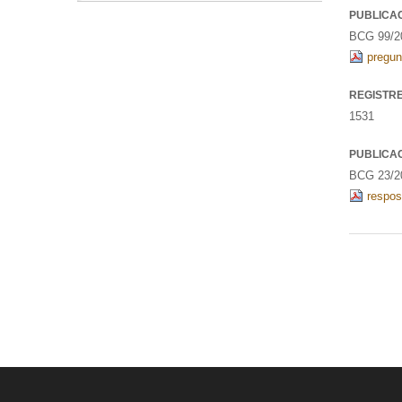
PUBLICA
BCG 99/20
pregunt
REGISTR
1531
PUBLICA
BCG 23/20
respos