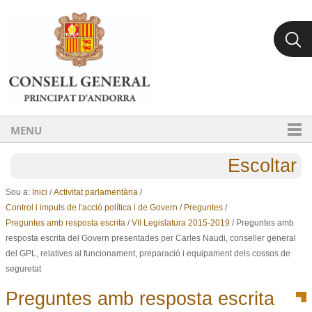
Ves al contingut.
Salta a la navegació
MENU
Escoltar
Sou a:
Inici
/
Activitat parlamentària
/
Control i impuls de l'acció política i de Govern
/
Preguntes
/
Preguntes amb resposta escrita
/
VII Legislatura 2015-2019
/
Preguntes amb
resposta escrita del Govern presentades per Carles Naudi, conseller general
del GPL, relatives al funcionament, preparació i equipament dels cossos de
seguretat
Preguntes amb resposta escrita