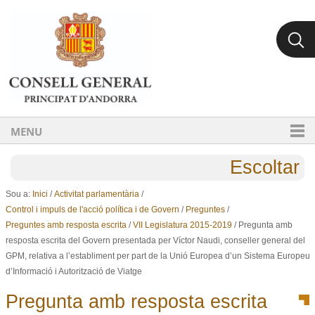
Ves al contingut.
Salta a la navegació
MENU
Escoltar
Sou a:
Inici
/
Activitat parlamentària
/
Control i impuls de l'acció política i de Govern
/
Preguntes
/
Preguntes amb resposta escrita
/
VII Legislatura 2015-2019
/
Pregunta amb
resposta escrita del Govern presentada per Víctor Naudi, conseller general del
GPM, relativa a l’establiment per part de la Unió Europea d’un Sistema Europeu
d’Informació i Autorització de Viatge
Pregunta amb resposta escrita