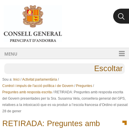
Ves al contingut.
Salta a la navegació
MENU
Escoltar
Sou a:
Inici
/
Activitat parlamentària
/
Control i impuls de l'acció política i de Govern
/
Preguntes
/
Preguntes amb resposta escrita
/
RETIRADA: Preguntes amb resposta escrita
del Govern presentades per la Sra. Susanna Vela, consellera general del GPS,
relatives a la intoxicació que es va produir a l’escola francesa d’Ordino el passat
28 de gener
RETIRADA: Preguntes amb