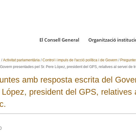
El Consell General
Organització instituci
i
/
Activitat parlamentària
/
Control i impuls de l'acció política i de Govern
/
Pregunte
 Govern presentades pel Sr. Pere López, president del GPS, relatives al servei de tr
untes amb resposta escrita del Gover
 López, president del GPS, relatives a
c.
0