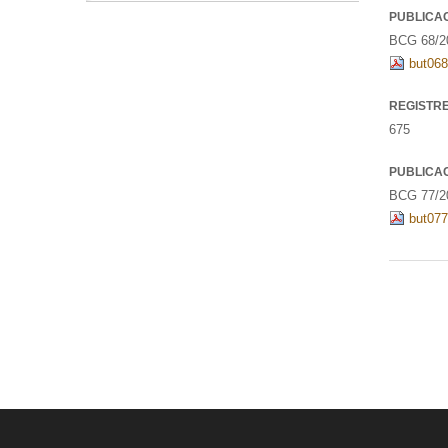
PUBLICA
BCG 68/20
but068
REGISTR
675
PUBLICA
BCG 77/20
but077-