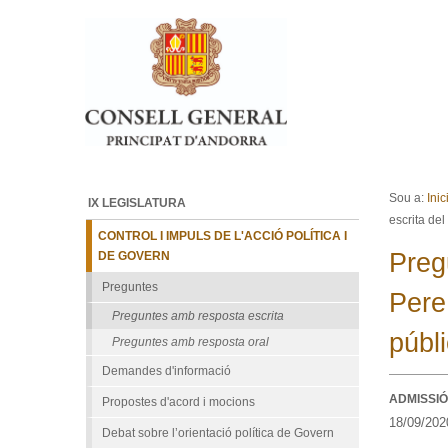
Ves al contingut.
Salta a la navegació
Sou a:
Inic
IX LEGISLATURA
escrita del
CONTROL I IMPULS DE L'ACCIÓ POLÍTICA I
Preg
DE GOVERN
Preguntes
Pere
Preguntes amb resposta escrita
públi
Preguntes amb resposta oral
Demandes d'informació
ADMISSIÓ
Propostes d'acord i mocions
18/09/202
Debat sobre l’orientació política de Govern