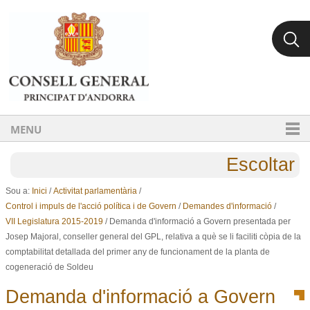
Ves al contingut.
Salta a la navegació
MENU
Escoltar
Sou a:
Inici
/
Activitat parlamentària
/
Control i impuls de l'acció política i de Govern
/
Demandes d'informació
/
VII Legislatura 2015-2019
/
Demanda d'informació a Govern presentada per
Josep Majoral, conseller general del GPL, relativa a què se li faciliti còpia de la
comptabilitat detallada del primer any de funcionament de la planta de
cogeneració de Soldeu
Demanda d'informació a Govern