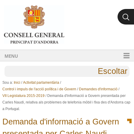
Ves al contingut.
Salta a la navegació
MENU
Escoltar
Sou a:
Inici
/
Activitat parlamentària
/
Control i impuls de l'acció política i de Govern
/
Demandes d'informació
/
VII Legislatura 2015-2019
/
Demanda d'informació a Govern presentada per
Carles Naudi, relativa als problemes de telefonia mòbil i fixa des d'Andorra cap
a Portugal.
Demanda d'informació a Govern
presentada per Carles Naudi,