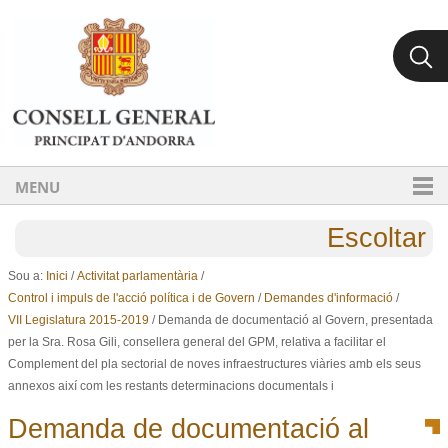
Ves al contingut.
Salta a la navegació
MENU
Escoltar
Sou a:
Inici
/
Activitat parlamentària
/
Control i impuls de l'acció política i de Govern
/
Demandes d'informació
/
VII Legislatura 2015-2019
/
Demanda de documentació al Govern, presentada
per la Sra. Rosa Gili, consellera general del GPM, relativa a facilitar el
Complement del pla sectorial de noves infraestructures viàries amb els seus
annexos així com les restants determinacions documentals i
Demanda de documentació al