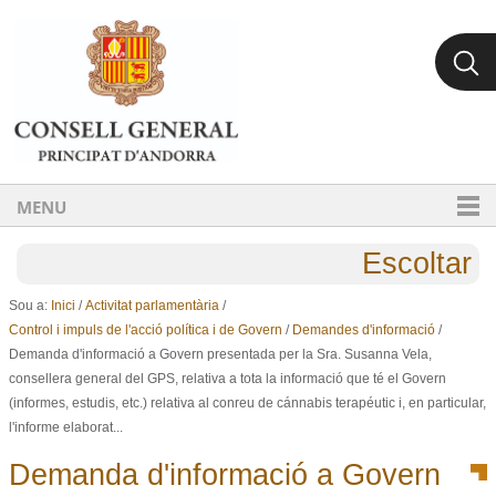
Ves al contingut.
Salta a la navegació
MENU
Escoltar
Sou a:
Inici
/
Activitat parlamentària
/
Control i impuls de l'acció política i de Govern
/
Demandes d'informació
/
Demanda d'informació a Govern presentada per la Sra. Susanna Vela,
consellera general del GPS, relativa a tota la informació que té el Govern
(informes, estudis, etc.) relativa al conreu de cánnabis terapéutic i, en particular,
l'informe elaborat...
Demanda d'informació a Govern