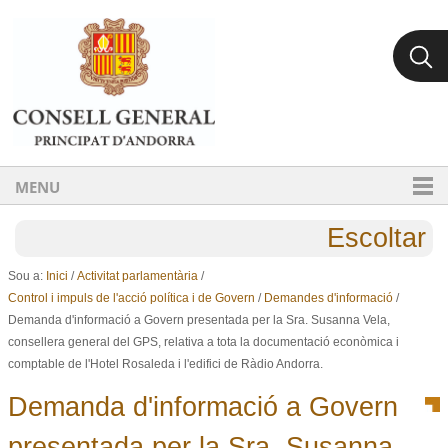
Ves al contingut.
Salta a la navegació
MENU
Escoltar
Sou a:
Inici
/
Activitat parlamentària
/
Control i impuls de l'acció política i de Govern
/
Demandes d'informació
/
Demanda d'informació a Govern presentada per la Sra. Susanna Vela,
consellera general del GPS, relativa a tota la documentació econòmica i
comptable de l'Hotel Rosaleda i l'edifici de Ràdio Andorra.
Demanda d'informació a Govern
presentada per la Sra. Susanna