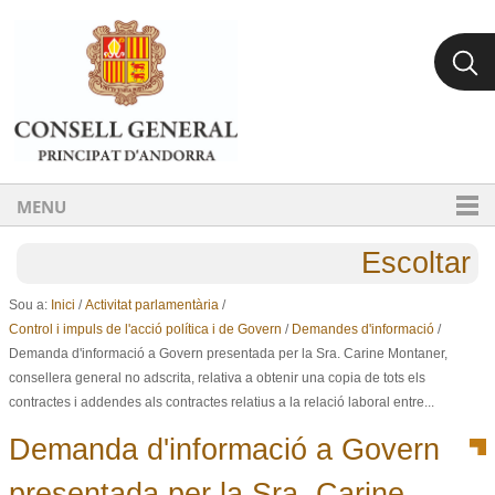
Ves al contingut.
Salta a la navegació
MENU
Escoltar
Sou a:
Inici
/
Activitat parlamentària
/
Control i impuls de l'acció política i de Govern
/
Demandes d'informació
/
Demanda d'informació a Govern presentada per la Sra. Carine Montaner,
consellera general no adscrita, relativa a obtenir una copia de tots els
contractes i addendes als contractes relatius a la relació laboral entre...
Demanda d'informació a Govern
presentada per la Sra. Carine