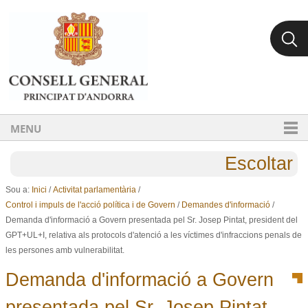
Ves al contingut.
Salta a la navegació
MENU
Escoltar
Sou a:
Inici
/
Activitat parlamentària
/
Control i impuls de l'acció política i de Govern
/
Demandes d'informació
/
Demanda d'informació a Govern presentada pel Sr. Josep Pintat, president del
GPT+UL+I, relativa als protocols d'atenció a les víctimes d'infraccions penals de
les persones amb vulnerabilitat.
Demanda d'informació a Govern
presentada pel Sr. Josep Pintat,