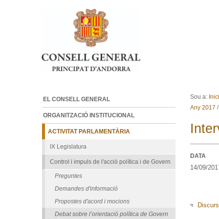
Ves al contingut.
Salta a la navegació
Sou a:
Inic
EL CONSELL GENERAL
Any 2017
ORGANITZACIÓ INSTITUCIONAL
Inte
ACTIVITAT PARLAMENTÀRIA
IX Legislatura
DATA
Control i impuls de l'acció política i de Govern
14/09/201
Preguntes
Demandes d'informació
Propostes d'acord i mocions
Discurs
Debat sobre l’orientació política de Govern