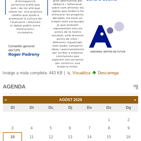
Imatge a mida completa:
443 KB
|
Visualitza
Descarrega
AGENDA
«
AGOST 2026
»
Dl
Dt
Dc
Dj
Dv
Ds
Dg
Agost
1
2
3
4
5
6
7
8
9
10
11
12
13
14
15
16