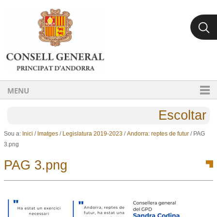
Ves al contingut.
Salta a la navegació
MENU
Escoltar
Sou a:
Inici
/
Imatges
/
Legislatura 2019-2023
/
Andorra: reptes de futur
/
PAG
3.png
PAG 3.png