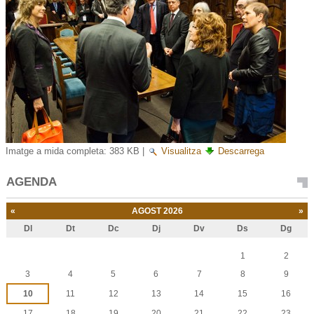
Imatge a mida completa:
383 KB
|
Visualitza
Descarrega
AGENDA
«
AGOST 2026
»
Dl
Dt
Dc
Dj
Dv
Ds
Dg
Agost
1
2
3
4
5
6
7
8
9
10
11
12
13
14
15
16
17
18
19
20
21
22
23