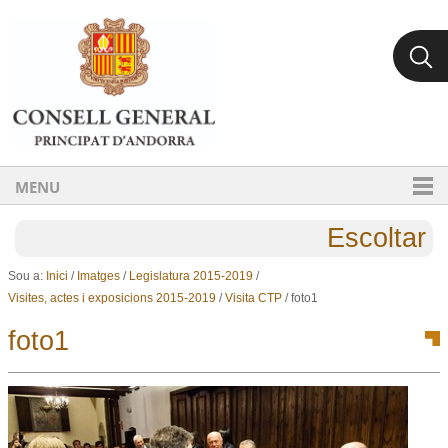
Ves al contingut.
Salta a la navegació
MENU
Escoltar
Sou a:
Inici
/
Imatges
/
Legislatura 2015-2019
/
Visites, actes i exposicions 2015-2019
/
Visita CTP
/
foto1
foto1