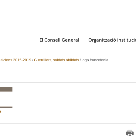
El Consell General
Organització instituci
posicions 2015-2019
/
Guerrillers, soldats oblidats
/
logo francofonia
a