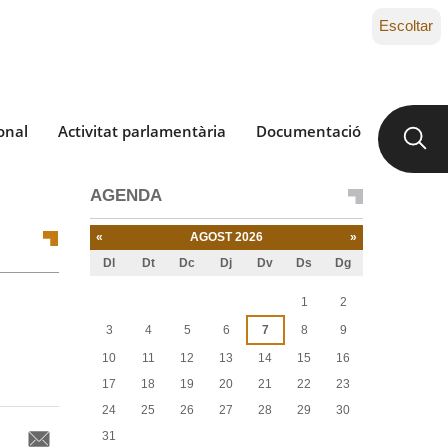
Escoltar
onal
Activitat parlamentària
Documentació
AGENDA
«
AGOST 2026
»
Dl
Dt
Dc
Dj
Dv
Ds
Dg
Agost
1
2
3
4
5
6
7
8
9
10
11
12
13
14
15
16
17
18
19
20
21
22
23
24
25
26
27
28
29
30
31