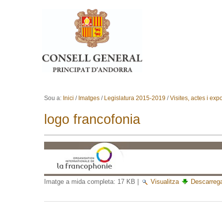
Ves al contingut.
Salta a la navegació
Sou a:
Inici
/
Imatges
/
Legislatura 2015-2019
/
Visites, actes i ex
logo francofonia
Imatge a mida completa:
17 KB
|
Visualitza
Descarreg