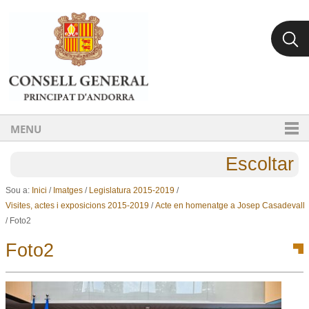
Ves al contingut.
Salta a la navegació
MENU
Escoltar
Sou a:
Inici
/
Imatges
/
Legislatura 2015-2019
/
Visites, actes i exposicions 2015-2019
/
Acte en homenatge a Josep Casadevall
/
Foto2
Foto2