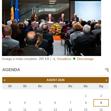
Imatge a mida completa:
285 KB
|
Visualitza
Descarrega
AGENDA
«
AGOST 2026
»
Dl
Dt
Dc
Dj
Dv
Ds
Dg
Agost
1
2
3
4
5
6
7
8
9
10
11
12
13
14
15
16