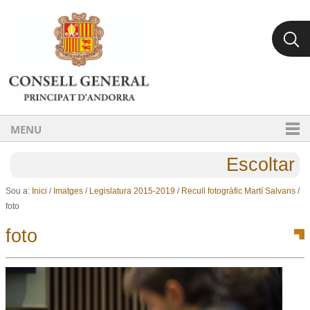
Ves al contingut.
Salta a la navegació
MENU
Escoltar
Sou a:
Inici
/
Imatges
/
Legislatura 2015-2019
/
Recull fotogràfic Martí Salvans
/
foto
foto