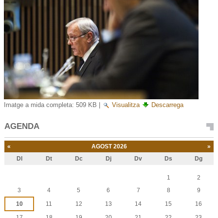
Imatge a mida completa:
509 KB
|
Visualitza
Descarrega
AGENDA
«
AGOST 2026
»
Dl
Dt
Dc
Dj
Dv
Ds
Dg
Agost
1
2
3
4
5
6
7
8
9
10
11
12
13
14
15
16
17
18
19
20
21
22
23