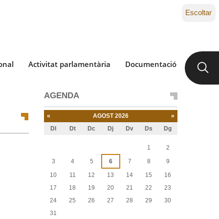
Escoltar
onal
Activitat parlamentària
Documentació
AGENDA
«
AGOST 2026
»
Dl
Dt
Dc
Dj
Dv
Ds
Dg
Agost
1
2
3
4
5
6
7
8
9
10
11
12
13
14
15
16
17
18
19
20
21
22
23
24
25
26
27
28
29
30
31