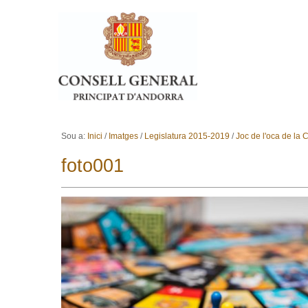
Ves al contingut.
Salta a la navegació
Sou a:
Inici
/
Imatges
/
Legislatura 2015-2019
/
Joc de l'oca de la C
foto001