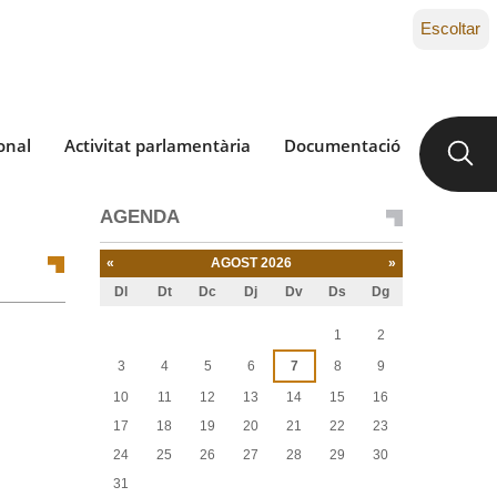
Escoltar
onal
Activitat parlamentària
Documentació
AGENDA
«
AGOST 2026
»
Dl
Dt
Dc
Dj
Dv
Ds
Dg
Agost
1
2
3
4
5
6
7
8
9
10
11
12
13
14
15
16
17
18
19
20
21
22
23
24
25
26
27
28
29
30
31