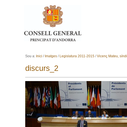
Ves al contingut.
Salta a la navegació
Sou a:
Inici
/
Imatges
/
Legislatura 2011-2015
/
Vicenç Mateu, sínd
discurs_2