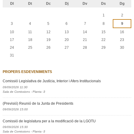
Dl
Dt
Dc
Dj
Dv
Ds
Dg
Agost
1
2
3
4
5
6
7
8
9
10
11
12
13
14
15
16
17
18
19
20
21
22
23
24
25
26
27
28
29
30
31
PROPERS ESDEVENIMENTS
Comissió Legislativa de Justícia, Interior i Afers Institucionals
09/09/2026 11:30
Sala de Comissions - Planta -3
(Previsió) Reunió de la Junta de Presidents
09/09/2026 15:00
Comissió de legislatura per a la modificació de la LGOTU
09/09/2026 15:30
Sala de Comissions - Planta -3