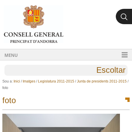
Ves al contingut.
Salta a la navegació
MENU
Escoltar
Sou a:
Inici
/
Imatges
/
Legislatura 2011-2015
/
Junta de presidents 2011-2015
/
foto
foto