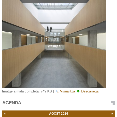
Imatge a mida completa:
749 KB
|
Visualitza
Descarrega
AGENDA
«
AGOST 2026
»