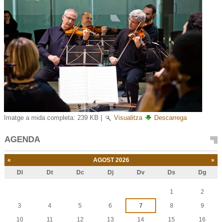
Imatge a mida completa:
239 KB
|
Visualitza
Descarrega
AGENDA
«
AGOST 2026
»
Dl
Dt
Dc
Dj
Dv
Ds
Dg
Agost
1
2
3
4
5
6
7
8
9
10
11
12
13
14
15
16