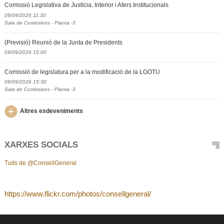
Comissió Legislativa de Justícia, Interior i Afers Institucionals
09/09/2026 11:30
Sala de Comissions - Planta -3
(Previsió) Reunió de la Junta de Presidents
09/09/2026 15:00
Comissió de legislatura per a la modificació de la LGOTU
09/09/2026 15:30
Sala de Comissions - Planta -3
Altres esdeveniments
XARXES SOCIALS
Tuits de @ConsellGeneral
https://www.flickr.com/photos/consellgeneral/