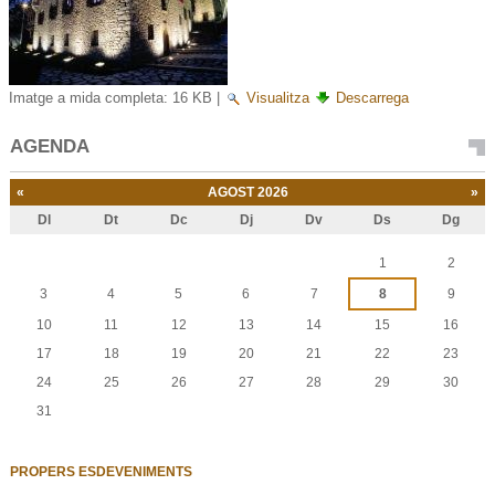
Imatge a mida completa:
16 KB
|
Visualitza
Descarrega
AGENDA
«
AGOST 2026
»
Dl
Dt
Dc
Dj
Dv
Ds
Dg
Agost
1
2
3
4
5
6
7
8
9
10
11
12
13
14
15
16
17
18
19
20
21
22
23
24
25
26
27
28
29
30
31
PROPERS ESDEVENIMENTS