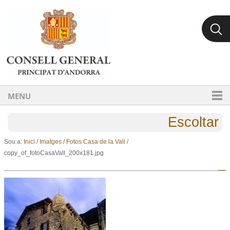
Ves al contingut.
Salta a la navegació
MENU
Escoltar
Sou a:
Inici
/
Imatges
/
Fotos Casa de la Vall
/
copy_of_fotoCasaVall_200x181.jpg