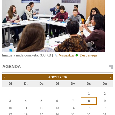
Imatge a mida completa:
333 KB
|
Visualitza
Descarrega
AGENDA
«
AGOST 2026
»
Dl
Dt
Dc
Dj
Dv
Ds
Dg
Agost
1
2
3
4
5
6
7
8
9
10
11
12
13
14
15
16
17
18
19
20
21
22
23