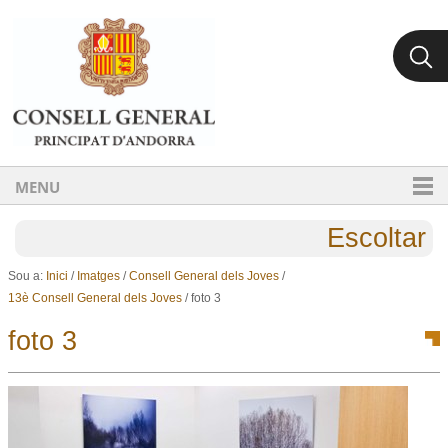
Ves al contingut.
Salta a la navegació
MENU
Escoltar
Sou a:
Inici
/
Imatges
/
Consell General dels Joves
/
13è Consell General dels Joves
/
foto 3
foto 3