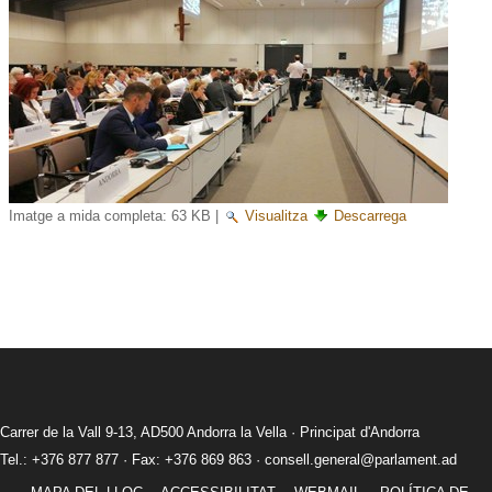
Imatge a mida completa:
63 KB
|
Visualitza
Descarrega
Carrer de la Vall 9-13, AD500 Andorra la Vella · Principat d'Andorra
Tel.: +376 877 877 · Fax: +376 869 863 ·
consell.general@parlament.ad