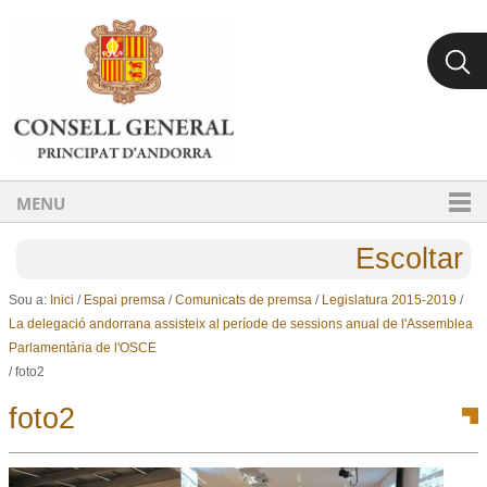
Ves al contingut.
Salta a la navegació
MENU
Escoltar
Sou a:
Inici
/
Espai premsa
/
Comunicats de premsa
/
Legislatura 2015-2019
/
La delegació andorrana assisteix al període de sessions anual de l'Assemblea
Parlamentària de l'OSCE
/
foto2
foto2