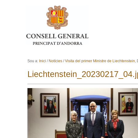
Ves al contingut.
Salta a la navegació
Sou a:
Inici
/
Notícies
/
Visita del primer Ministre de Liechtenstein,
Liechtenstein_20230217_04.j