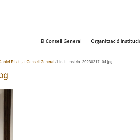
El Consell General
Organització instituci
 Daniel Risch, al Consell General
/
Liechtenstein_20230217_04.jpg
pg