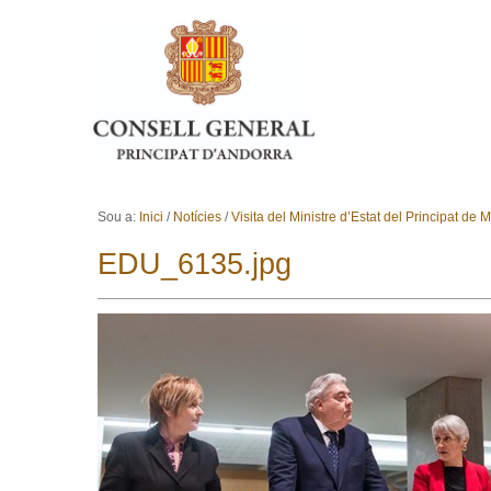
Ves al contingut.
Salta a la navegació
Sou a:
Inici
/
Notícies
/
Visita del Ministre d’Estat del Principat de
EDU_6135.jpg