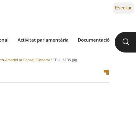
Escoltar
onal
Activitat parlamentària
Documentació
Berro-Amadei al Consell General
/
EDU_6135.jpg