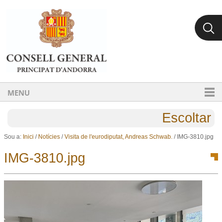
Ves al contingut.
Salta a la navegació
MENU
Escoltar
Sou a:
Inici
/
Notícies
/
Visita de l'eurodiputat, Andreas Schwab.
/
IMG-3810.jpg
IMG-3810.jpg