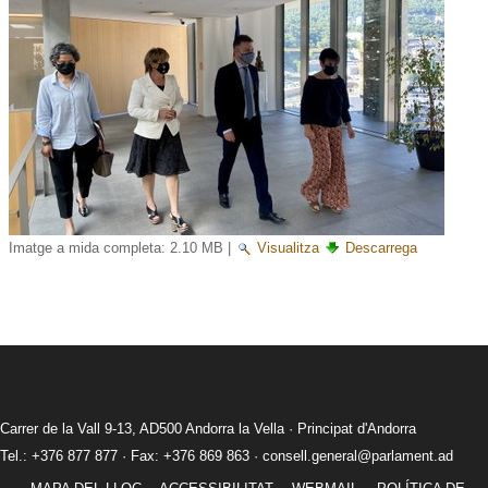
Imatge a mida completa:
2.10 MB
|
Visualitza
Descarrega
Carrer de la Vall 9-13, AD500 Andorra la Vella · Principat d'Andorra
Tel.: +376 877 877 · Fax: +376 869 863 ·
consell.general@parlament.ad