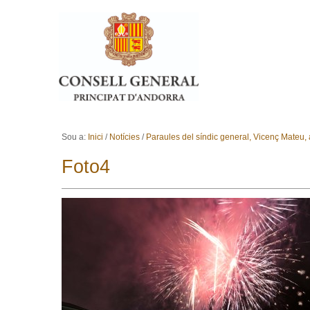
Ves al contingut.
Salta a la navegació
Sou a:
Inici
/
Notícies
/
Paraules del síndic general, Vicenç Mateu, 
Foto4