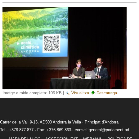
Imatge a mida completa:
106 KB
|
Visualitza
Descarrega
Carrer de la Vall 9-13, AD500 Andorra la Vella · Principat d'Andorra
Tel.: +376 877 877 · Fax: +376 869 863 ·
consell.general@parlament.ad