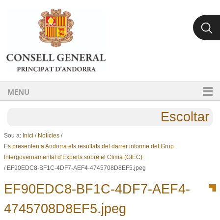
Ves al contingut.
Salta a la navegació
MENU
Escoltar
Sou a:
Inici
/
Notícies
/
Es presenten a Andorra els resultats del darrer informe del Grup
Intergovernamental d’Experts sobre el Clima (GIEC)
/
EF90EDC8-BF1C-4DF7-AEF4-4745708D8EF5.jpeg
EF90EDC8-BF1C-4DF7-AEF4-
4745708D8EF5.jpeg