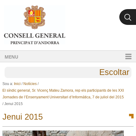
Ves al contingut.
Salta a la navegació
MENU
Escoltar
Sou a:
Inici
/
Notícies
/
El síndic general, Sr. Vicenç Mateu Zamora, rep els participants de les XXI
Jornades de l’Ensenyament Universitari d’Informàtica, 7 de juliol del 2015
/
Jenui 2015
Jenui 2015