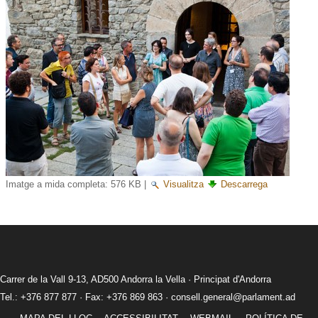
Imatge a mida completa:
576 KB
|
Visualitza
Descarrega
Carrer de la Vall 9-13, AD500 Andorra la Vella · Principat d'Andorra
Tel.: +376 877 877 · Fax: +376 869 863 ·
consell.general@parlament.ad