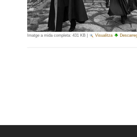
Imatge a mida completa:
431 KB
|
Visualitza
Descarre