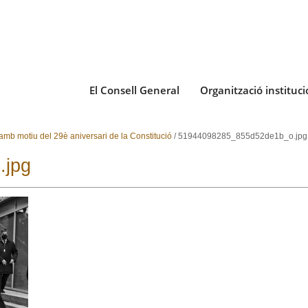
El Consell General
Organització instituci
amb motiu del 29è aniversari de la Constitució
/
51944098285_855d52de1b_o.jpg
.jpg