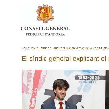
Ves al contingut.
Salta a la navegació
Sou a:
Inici
/
Notícies
/
Cartell del 30è aniversari de la Constitució
El síndic general explicant el 