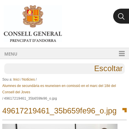
Ves al contingut.
Salta a la navegació
MENU
Escoltar
Sou a:
Inici
/
Notícies
/
Alumnes de secundària es reuneixen en comissió en el marc del 18è del
Consell del Joves
/
49617219461_35b659fe96_o.jpg
49617219461_35b659fe96_o.jpg