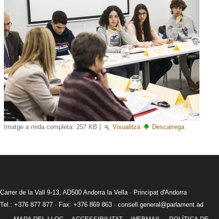
Imatge a mida completa:
257 KB
|
Visualitza
Descarrega
Carrer de la Vall 9-13, AD500 Andorra la Vella · Principat d'Andorra
Tel.: +376 877 877 · Fax: +376 869 863 ·
consell.general@parlament.ad