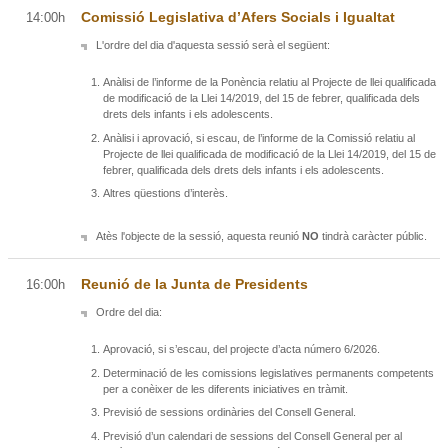
Comissió Legislativa d’Afers Socials i Igualtat
14:00h
L'ordre del dia d'aquesta sessió serà el següent:
Anàlisi de l’informe de la Ponència relatiu al Projecte de llei qualificada
de modificació de la Llei 14/2019, del 15 de febrer, qualificada dels
drets dels infants i els adolescents.
Anàlisi i aprovació, si escau, de l’informe de la Comissió relatiu al
Projecte de llei qualificada de modificació de la Llei 14/2019, del 15 de
febrer, qualificada dels drets dels infants i els adolescents.
Altres qüestions d’interès.
Atès l'objecte de la sessió, aquesta reunió
NO
tindrà caràcter públic.
Reunió de la Junta de Presidents
16:00h
Ordre del dia:
Aprovació, si s’escau, del projecte d’acta número 6/2026.
Determinació de les comissions legislatives permanents competents
per a conèixer de les diferents iniciatives en tràmit.
Previsió de sessions ordinàries del Consell General.
Previsió d’un calendari de sessions del Consell General per al