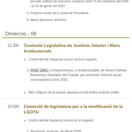
període ordinari de sessions comprés entre l’1 de setembre del 2026
i el 31 de gener del 2027.
Propera reunió de la Junta de Presidents.
Altres qüestions d’interès.
Dimecres , 08
Comissió Legislativa de Justícia, Interior i Afers
11:30h
Institucionals
L'ordre del dia d'aquesta sessió serà el següent:
PUNT ÚNIC:
Compareixença, a iniciativa pròpia, de Xavier Cañada
Bonaetxea, Raonador del Ciutadà, per presentar l’informe anual
corresponent a l’any 2025.
Atès l'objecte de la sessió, aquesta reunió tindrà caràcter públic.
Comissió de legislatura per a la modificació de la
15:00h
LGOTU
L’ordre del dia d’aquesta sessió és el següent:
Aprovació, si escau, de l’Acta 02/26.