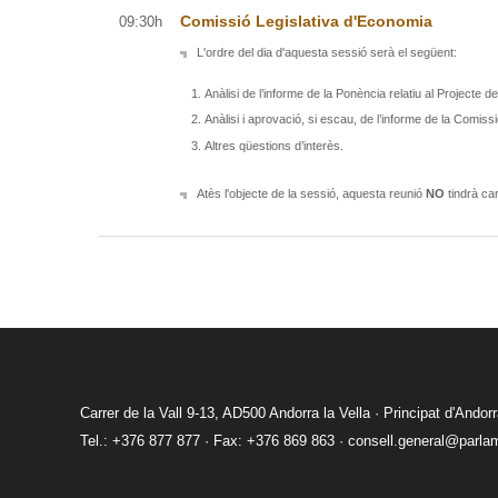
Comissió Legislativa d'Economia
09:30h
L'ordre del dia d'aquesta sessió serà el següent:
Anàlisi de l’informe de la Ponència relatiu al Projecte d
Anàlisi i aprovació, si escau, de l’informe de la Comissi
Altres qüestions d’interès.
Atès l'objecte de la sessió, aquesta reunió
NO
tindrà car
Carrer de la Vall 9-13, AD500 Andorra la Vella · Principat d'Andor
Tel.: +376 877 877 · Fax: +376 869 863 ·
consell.general@parla