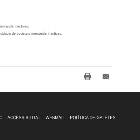
mercantils inactives.
quidació de societats mercantils inactives.
C
ACCESSIBILITAT
WEBMAIL
POLÍTICA DE GALETES