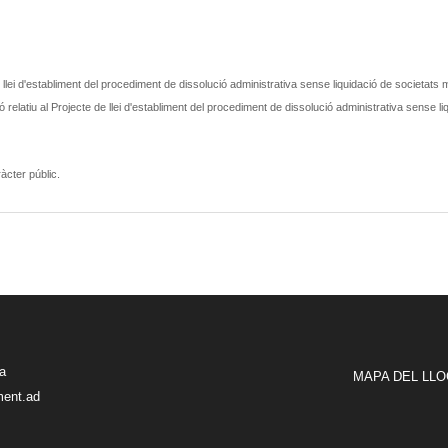
e llei d'establiment del procediment de dissolució administrativa sense liquidació de societats 
ó relatiu al Projecte de llei d'establiment del procediment de dissolució administrativa sense li
àcter públic.
ra
MAPA DEL LLO
ment.ad