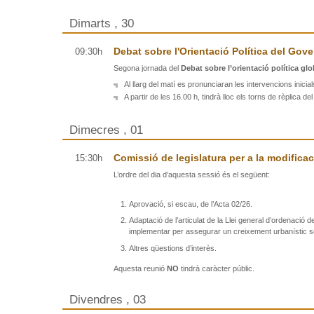
Dimarts , 30
Debat sobre l'Orientació Política del Gov
09:30h
Segona jornada del
Debat sobre l’orientació política gl
Al llarg del matí es pronunciaran les intervencions inicia
A partir de les 16.00 h, tindrà lloc els torns de rèplica 
Dimecres , 01
Comissió de legislatura per a la modifica
15:30h
L’ordre del dia d’aquesta sessió és el següent:
Aprovació, si escau, de l’Acta 02/26.
Adaptació de l’articulat de la Llei general d’ordenació 
implementar per assegurar un creixement urbanístic so
Altres qüestions d’interès.
Aquesta reunió
NO
tindrà caràcter públic.
Divendres , 03