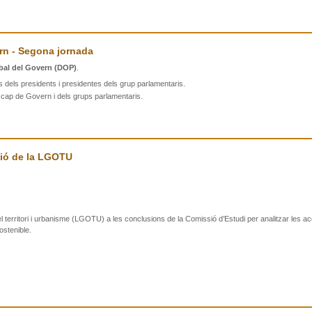
ern - Segona jornada
obal del Govern (DOP)
.
ls dels presidents i presidentes dels grup parlamentaris.
del cap de Govern i dels grups parlamentaris.
ció de la LGOTU
del territori i urbanisme (LGOTU) a les conclusions de la Comissió d’Estudi per analitzar les ac
stenible.