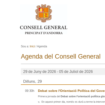
Ves al contingut.
Salta a la navegació
Sou a:
Inici
/
Agenda
Agenda del Consell General
29 de Juny de 2026 - 05 de Juliol de 2026
Dilluns, 29
Debat sobre l'Orientació Política del Gove
09:30h
Primera jornada del
Debat sobre l’orientació política g
En aquest primer dia, només es durà a terme la intervenc