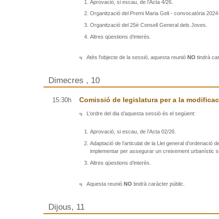
Aprovació, si escau, de l’Acta 4/26.
Organització del Premi Maria Geli - convocatòria 2024
Organització del 25è Consell General dels Joves.
Altres qüestions d’interès.
Atès l'objecte de la sessió, aquesta reunió
NO
tindrà car
Dimecres , 10
Comissió de legislatura per a la modifica
15:30h
L’ordre del dia d’aquesta sessió és el següent:
Aprovació, si escau, de l’Acta 02/26.
Adaptació de l’articulat de la Llei general d’ordenació 
implementar per assegurar un creixement urbanístic so
Altres qüestions d’interès.
Aquesta reunió
NO
tindrà caràcter públic.
Dijous, 11