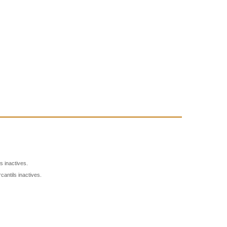
s inactives.
antils inactives.