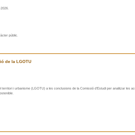
-2026.
àcter públic.
ció de la LGOTU
del territori i urbanisme (LGOTU) a les conclusions de la Comissió d’Estudi per analitzar les ac
stenible.