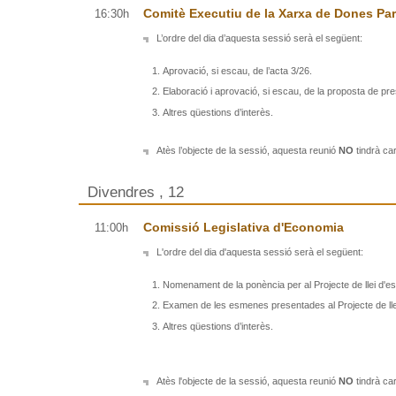
Comitè Executiu de la Xarxa de Dones Par
16:30h
L’ordre del dia d’aquesta sessió serà el següent:
Aprovació, si escau, de l’acta 3/26.
Elaboració i aprovació, si escau, de la proposta de pre
Altres qüestions d’interès.
Atès l’objecte de la sessió, aquesta reunió
NO
tindrà car
Divendres , 12
Comissió Legislativa d'Economia
11:00h
L'ordre del dia d'aquesta sessió serà el següent:
Nomenament de la ponència per al Projecte de llei d'est
Examen de les esmenes presentades al Projecte de llei 
Altres qüestions d’interès.
Atès l'objecte de la sessió, aquesta reunió
NO
tindrà car