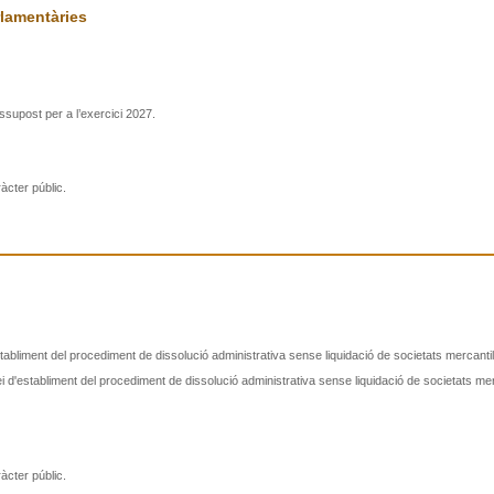
lamentàries
ssupost per a l’exercici 2027.
àcter públic.
abliment del procediment de dissolució administrativa sense liquidació de societats mercantil
d'establiment del procediment de dissolució administrativa sense liquidació de societats merc
àcter públic.