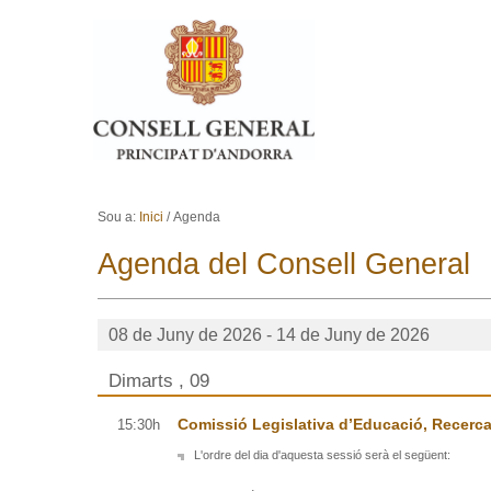
Ves al contingut.
Salta a la navegació
Sou a:
Inici
/
Agenda
Agenda del Consell General
08 de Juny de 2026 - 14 de Juny de 2026
Dimarts , 09
Comissió Legislativa d’Educació, Recerca,
15:30h
L'ordre del dia d'aquesta sessió serà el següent: