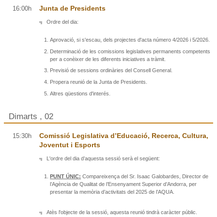
Junta de Presidents
16:00h
Ordre del dia:
Aprovació, si s'escau, dels projectes d'acta número 4/2026 i 5/2026.
Determinació de les comissions legislatives permanents competents
per a conèixer de les diferents iniciatives a tràmit.
Previsió de sessions ordinàries del Consell General.
Propera reunió de la Junta de Presidents.
Altres qüestions d'interés.
Dimarts , 02
Comissió Legislativa d’Educació, Recerca, Cultura,
15:30h
Joventut i Esports
L'ordre del dia d’aquesta sessió serà el següent:
PUNT ÚNIC:
Compareixença del Sr. Isaac Galobardes, Director de
l’Agència de Qualitat de l’Ensenyament Superior d’Andorra, per
presentar la memòria d’activitats del 2025 de l’AQUA.
Atès l'objecte de la sessió, aquesta reunió tindrà caràcter públic.