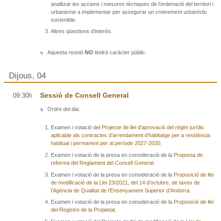
analitzar les accions i mesures tècniques de l’ordenació del territori i
urbanisme a implementar per assegurar un creixement urbanístic
sostenible.
Altres qüestions d’interès.
Aquesta reunió
NO
tindrà caràcter públic.
Dijous, 04
Sessió de Consell General
09:30h
Ordre del dia:
Examen i votació del
Projecte de llei d’aprovació del règim jurídic
aplicable als contractes d’arrendament d’habitatge per a residència
habitual i permanent per al període 2027-2030
.
Examen i votació de la presa en consideració de la
Proposta de
reforma del Reglament del Consell General
.
Examen i votació de la presa en consideració de la
Proposició de llei
de modificació de la Llei 23/2021, del 14 d’octubre, de taxes de
l’Agència de Qualitat de l’Ensenyament Superior d’Andorra
.
Examen i votació de la presa en consideració de la
Proposició de llei
del Registre de la Propietat
.