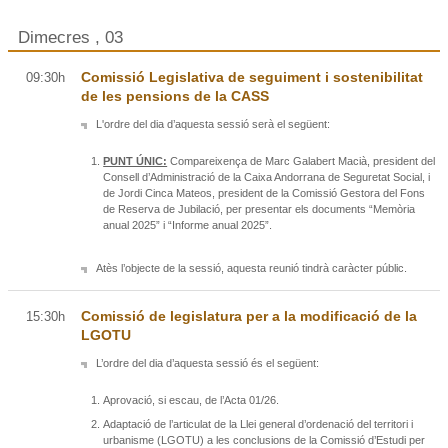
Dimecres , 03
Comissió Legislativa de seguiment i sostenibilitat
09:30h
de les pensions de la CASS
L'ordre del dia d’aquesta sessió serà el següent:
PUNT ÚNIC:
Compareixença de Marc Galabert Macià, president del
Consell d’Administració de la Caixa Andorrana de Seguretat Social, i
de Jordi Cinca Mateos, president de la Comissió Gestora del Fons
de Reserva de Jubilació, per presentar els documents “Memòria
anual 2025” i “Informe anual 2025”.
Atès l’objecte de la sessió, aquesta reunió tindrà caràcter públic.
Comissió de legislatura per a la modificació de la
15:30h
LGOTU
L’ordre del dia d’aquesta sessió és el següent:
Aprovació, si escau, de l’Acta 01/26.
Adaptació de l’articulat de la Llei general d’ordenació del territori i
urbanisme (LGOTU) a les conclusions de la Comissió d’Estudi per