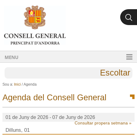
Ves al contingut.
Salta a la navegació
MENU
Escoltar
Sou a:
Inici
/
Agenda
Agenda del Consell General
01 de Juny de 2026 - 07 de Juny de 2026
Consultar propera setmana »
Dilluns, 01